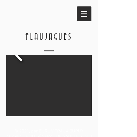
FLAUJAGUES
© 2021, par EURL VITRAUX DUPUY
71 AVENUE DU GÉNÉRAL DE GAULLE 33550